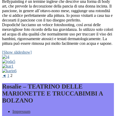
Bellypainting é un termine inglese che descrive una forma di body
art, che prevede la decorazione della pancia di una donna incinta. Il
pancione, in genere all´ottavo-nono mese, raggiunge una rotonditá
che si addice perfettamente alla pittura. Io posso visitarti a casa tua e
decorarti il pancione con il tuo disegno preferito.
Dopodiché facciamo un veloce fotoshooting, cosí avrai delle
meravigliose foto ricordo della tua gravidanza. Io utilizzo solo colori
ad acqua di alta qualitá che normalmente uso per truccare il viso dei
bambini, rigorosamente atossici e testati dermatologicamente. La
pittura puó essere rimossa poi molto facilmente con acqua e sapone.
[Show slideshow]
◄
1
2
Rosalie – TEATRINO DELLE
MARIONETTE E TRUCCABIMBI A
BOLZANO
Impressum